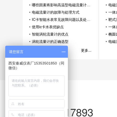
哪些因素将影响高温型电磁流量计测
电磁
量误差
电磁流量计的故障与处理方式
一体
IC卡智能水表常见故障问题以及处理
靶式
方法
使用ic卡水表优缺点
一体
智能涡轮流量计的优点
事项
椭圆
涡轮流量计的正确选型
电磁
更多...
请您留言
西安秦威仪表厂15353501850（同
微信）
联系·秦威仪表
029-84217893