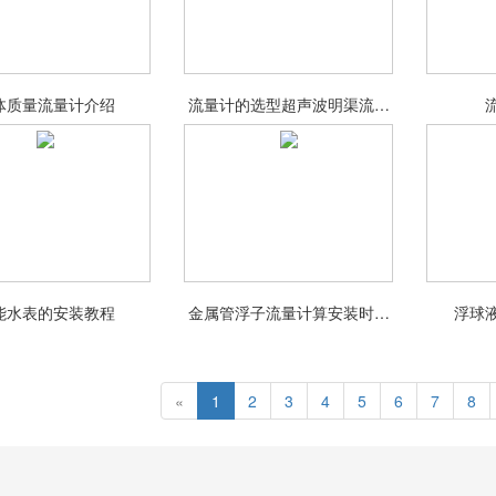
体质量流量计介绍
流量计的选型超声波明渠流量
计适用范围
能水表的安装教程
金属管浮子流量计算安装时注
浮球
意事项
«
1
2
3
4
5
6
7
8